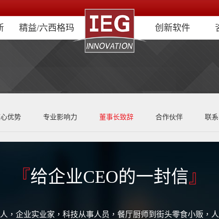
新
精益/六西格玛
创新软件
核心优势
专业影响力
董事长致辞
合作伙伴
联系
『
给企业CEO的一封信
』
人，企业实业家，科技从事人员，餐厅厨师到街头零食小贩，人