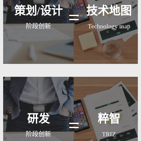
策划/设计
技术地图
阶段创新
Technology map
产品灵魂阶段
技术路线图创新方法：
• 指引技术与市场趋势.
• 预测未来5-10年技术发展趋
当所有人都认为生活就该那样
势,针对不同技术与市场走势,
了,设计师出现了.
制定产品未来3-5年战略.
研发
粹智
• 领先竞争者进行产品与技术
当所有人都在循规蹈矩的时
的布局,得以立于优势的竞争
候,创新出现了.
阶段创新
TRIZ
地位.