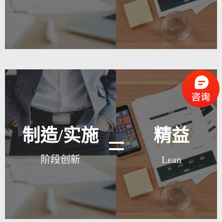
点击查看方法介绍
百年老店必经之路,
TRIZ创新方法：
唯有创新不变
• 创新点金术.
• 前苏联军事、工业、航空航
天等领域广泛应用并发挥了巨
开发新产品具有十分重要的战
大作用，成为当今世界公认的
制造/实施
精益
略意义,它是企业生存与发展
指导创新的最佳工具.
的重要支柱.
• 缩短研发时间,突破思考方
阶段创新
Lean
式,解决多行业技术难题.
拒绝平庸,不忘创新,拒绝伪创
点击查看方法介绍
新.