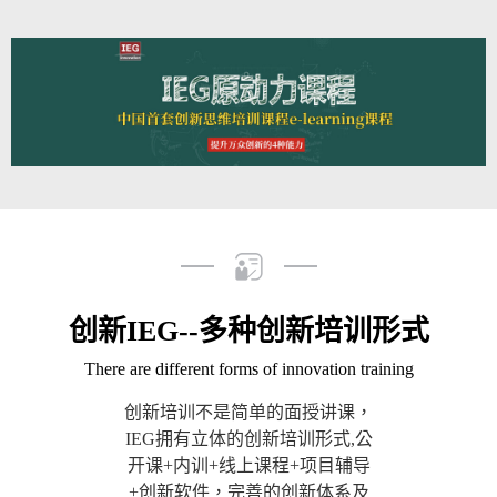
百年老店必经之路,
精益 Lean：
唯有创新不变
• 消灭故障,消除一切浪费,向
零缺陷、零库存进军.
• 提高产品质量、降低材料成
开发新产品具有十分重要的战
本.
略意义,它是企业生存与发展
• 生产制造"零浪费".
的重要支柱.
......
拒绝平庸,不忘创新,拒绝伪创
新.
创新IEG--多种创新培训形式
There are different forms of innovation training
创新培训不是简单的面授讲课，
IEG拥有立体的创新培训形式,公
开课+内训+线上课程+项目辅导
+创新软件，完善的创新体系及